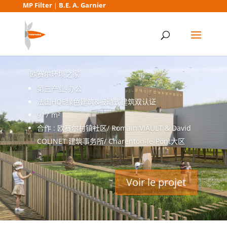
MP Filter
B.E. A. Garnier
|
欧赛尔环境之家
第三产业-办公
法国HQE绿色建筑&被动式建筑双认证
917 m²
合作 : 欧赛尔村镇社区/ Romain VIAULT & David
COLINET 建筑事务所/ Charenton-le-Pont大区
Voir le projet