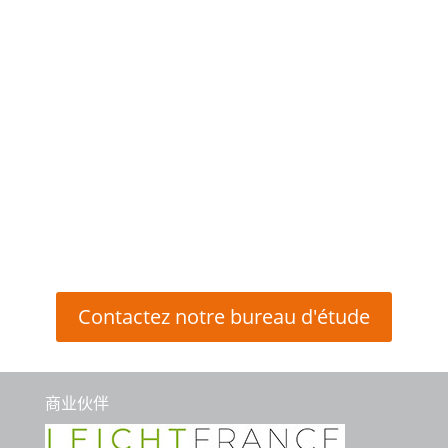
自由冷却系统得到CEE认证Free-chilling自由
冷却系统是直接使用室外水冷却器中的水。
这个系统的冷却塔，无论是封闭的还是开放
的，在冬季或季中都足以直接为建筑物中的
水冷系统供应所需温度的冷却水。...
Contactez notre bureau d'étude
商业伙伴