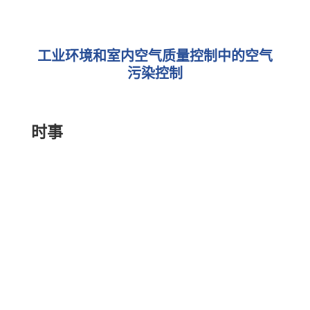
工业环境和室内空气质量控制中的空气
污染控制
时事
医疗机构的空气处理解决方案如今，在病毒
流行的时期，在被感染者的接收区进行空气
处理比以往任何时候都更为重要，须保障限
制COVID-19的传播。 为此，PHOSPHORIS
希望向您介绍一些适应当前情况的空气处理
装置。 新型冠状病毒的病毒颗粒大小在0.12