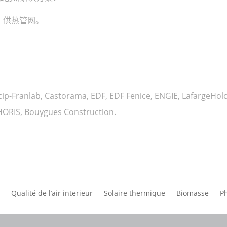
，供热管网。
p-Franlab, Castorama, EDF, EDF Fenice, ENGIE, LafargeHolc
PHORIS, Bouygues Construction.
Qualité de l’air interieur
Solaire thermique
Biomasse
Ph