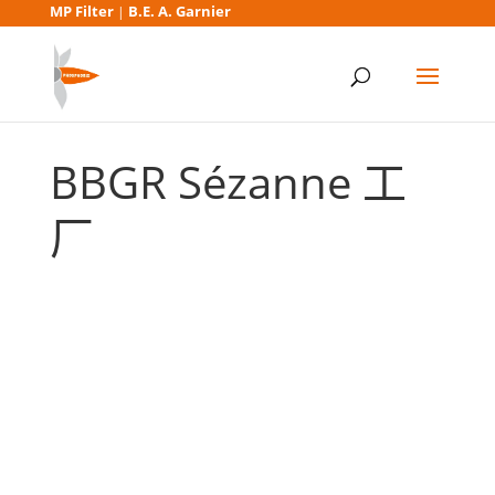
MP Filter
B.E. A. Garnier
|
BBGR Sézanne 工
厂