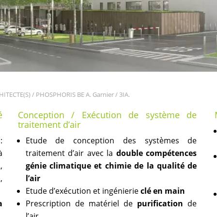
ITECTE(S) / PHOSPHORIS BE A. Garnier / 3IA.
é
Conception / Exécution de système de
traitement d’air
:
Etude de conception des systèmes de
à
traitement d’air avec la
double compétences
,
génie climatique et chimie de la qualité de
,
l’air
Etude d’exécution et ingénierie
clé en main
a
Prescription de matériel de
purification
de
l’air