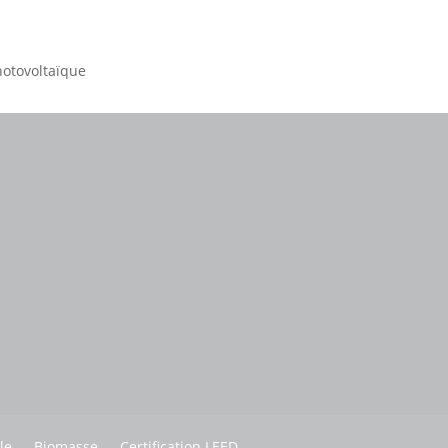
otovoltaïque
le
Biomasse
Certification LEED