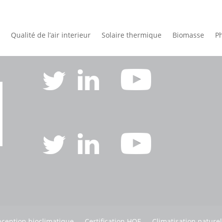
Qualité de l’air interieur
Solaire thermique
Biomasse
Ph
ception bioclimatique
Certification HQE
Climatisation naturel